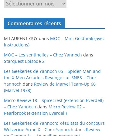
A
r
c
Commentaires récents
h
i
M LAURENT GUY
dans
MOC – Mini Goldorak (avec
v
instructions)
e
MOC – Les sentinelles – Chez Yannoch
dans
s
Starquest Episode 2
Les Geekeries de Yannoch 05 – Spider-Man and
the X-Men Arcade s Revenge sur SNES – Chez
Yannoch
dans
Review de Marvel Team-Up 66
(Marvel 1978)
Micro Review 18 – Spicecrest (extension Everdell)
– Chez Yannoch
dans
Micro Review 02 –
Pearlbrook (extension Everdell)
Les Geekeries de Yannoch: Résultats du concours
Wolverine Arme X – Chez Yannoch
dans
Review
de Gamma 11 – Le maillon manquant