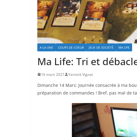
A LA UNE
COUPS DE COEUR
JEUX DE SOCIÉTÉ
MA LIFE
Ma Life: Tri et débacl
16 mars 2021
Yannick Vignat
Dimanche 14 Mars: Journée consacrée à ma bo
préparation de commandes ! Bref, pas mal de taf