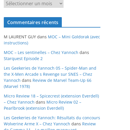
A
r
c
Commentaires récents
h
i
M LAURENT GUY
dans
MOC – Mini Goldorak (avec
v
instructions)
e
MOC – Les sentinelles – Chez Yannoch
dans
s
Starquest Episode 2
Les Geekeries de Yannoch 05 – Spider-Man and
the X-Men Arcade s Revenge sur SNES – Chez
Yannoch
dans
Review de Marvel Team-Up 66
(Marvel 1978)
Micro Review 18 – Spicecrest (extension Everdell)
– Chez Yannoch
dans
Micro Review 02 –
Pearlbrook (extension Everdell)
Les Geekeries de Yannoch: Résultats du concours
Wolverine Arme X – Chez Yannoch
dans
Review
de Gamma 11 – Le maillon manquant