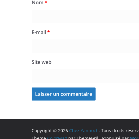
Nom
*
E-mail
*
Site web
Copyright © 2026
Chez Yannoch
. Tous droits réserv
Theme
ColorMag
par ThemeGrill. Propulsé par
Wor