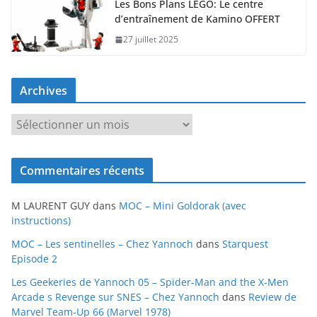
Les Bons Plans LEGO: Le centre
d’entraînement de Kamino OFFERT
27 juillet 2025
Archives
A
r
c
Commentaires récents
h
i
M LAURENT GUY
dans
MOC – Mini Goldorak (avec
v
instructions)
e
MOC – Les sentinelles – Chez Yannoch
dans
Starquest
s
Episode 2
Les Geekeries de Yannoch 05 – Spider-Man and the X-Men
Arcade s Revenge sur SNES – Chez Yannoch
dans
Review de
Marvel Team-Up 66 (Marvel 1978)