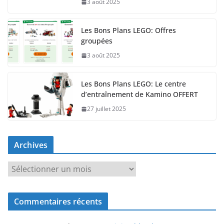
3 août 2025
Les Bons Plans LEGO: Offres
groupées
3 août 2025
Les Bons Plans LEGO: Le centre
d’entraînement de Kamino OFFERT
27 juillet 2025
Archives
A
r
c
Commentaires récents
h
i