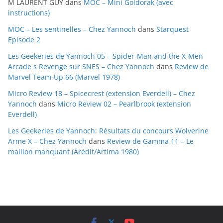
M LAURENT GUY
dans
MOC – Mini Goldorak (avec
v
instructions)
e
MOC – Les sentinelles – Chez Yannoch
dans
Starquest
s
Episode 2
Les Geekeries de Yannoch 05 – Spider-Man and the X-Men
Arcade s Revenge sur SNES – Chez Yannoch
dans
Review de
Marvel Team-Up 66 (Marvel 1978)
Micro Review 18 – Spicecrest (extension Everdell) – Chez
Yannoch
dans
Micro Review 02 – Pearlbrook (extension
Everdell)
Les Geekeries de Yannoch: Résultats du concours Wolverine
Arme X – Chez Yannoch
dans
Review de Gamma 11 – Le
maillon manquant (Arédit/Artima 1980)