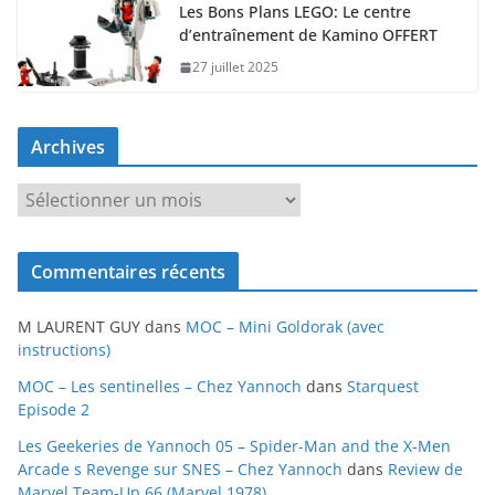
Les Bons Plans LEGO: Le centre
d’entraînement de Kamino OFFERT
27 juillet 2025
Archives
A
r
c
Commentaires récents
h
i
M LAURENT GUY
dans
MOC – Mini Goldorak (avec
v
instructions)
e
MOC – Les sentinelles – Chez Yannoch
dans
Starquest
s
Episode 2
Les Geekeries de Yannoch 05 – Spider-Man and the X-Men
Arcade s Revenge sur SNES – Chez Yannoch
dans
Review de
Marvel Team-Up 66 (Marvel 1978)