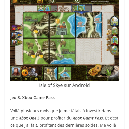
Isle of Skye sur Android
Jeu 3: Xbox Game Pass
Voilà plusieurs mois que je me tâtais à investir dans
une
Xbox One S
pour profiter du
Xbox Game Pass
. Et c’est
ce que j’ai fait, profitant des dernières soldes. Me voilà