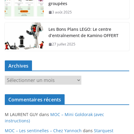
groupées
3 août 2025
Les Bons Plans LEGO: Le centre
d’entraînement de Kamino OFFERT
27 juillet 2025
Archives
A
r
c
Commentaires récents
h
i
M LAURENT GUY
dans
MOC – Mini Goldorak (avec
v
instructions)
e
MOC – Les sentinelles – Chez Yannoch
dans
Starquest
s