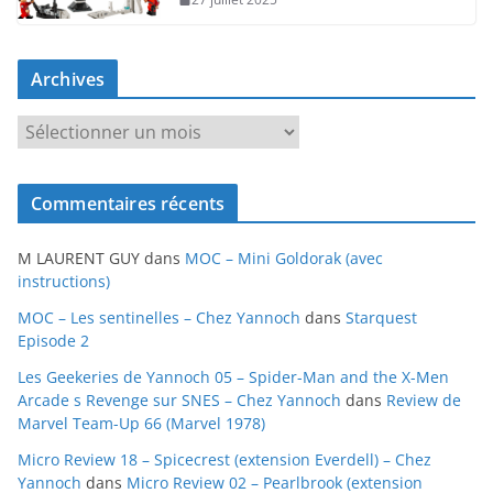
Archives
A
r
c
Commentaires récents
h
i
M LAURENT GUY
dans
MOC – Mini Goldorak (avec
v
instructions)
e
MOC – Les sentinelles – Chez Yannoch
dans
Starquest
s
Episode 2
Les Geekeries de Yannoch 05 – Spider-Man and the X-Men
Arcade s Revenge sur SNES – Chez Yannoch
dans
Review de
Marvel Team-Up 66 (Marvel 1978)
Micro Review 18 – Spicecrest (extension Everdell) – Chez
Yannoch
dans
Micro Review 02 – Pearlbrook (extension