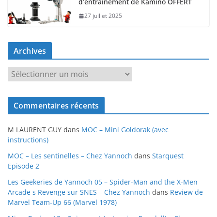
d’entraînement de Kamino OFFERT
27 juillet 2025
Archives
A
r
c
Commentaires récents
h
i
M LAURENT GUY
dans
MOC – Mini Goldorak (avec
v
instructions)
e
MOC – Les sentinelles – Chez Yannoch
dans
Starquest
s
Episode 2
Les Geekeries de Yannoch 05 – Spider-Man and the X-Men
Arcade s Revenge sur SNES – Chez Yannoch
dans
Review de
Marvel Team-Up 66 (Marvel 1978)