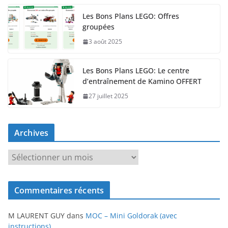
Les Bons Plans LEGO: Offres
groupées
3 août 2025
Les Bons Plans LEGO: Le centre
d’entraînement de Kamino OFFERT
27 juillet 2025
Archives
A
r
c
Commentaires récents
h
i
M LAURENT GUY
dans
MOC – Mini Goldorak (avec
v
instructions)