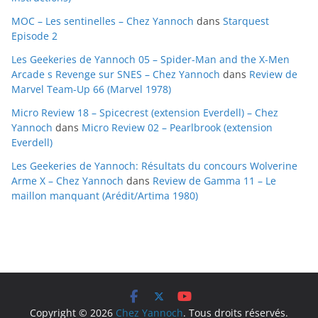
e
MOC – Les sentinelles – Chez Yannoch
dans
Starquest
s
Episode 2
Les Geekeries de Yannoch 05 – Spider-Man and the X-Men
Arcade s Revenge sur SNES – Chez Yannoch
dans
Review de
Marvel Team-Up 66 (Marvel 1978)
Micro Review 18 – Spicecrest (extension Everdell) – Chez
Yannoch
dans
Micro Review 02 – Pearlbrook (extension
Everdell)
Les Geekeries de Yannoch: Résultats du concours Wolverine
Arme X – Chez Yannoch
dans
Review de Gamma 11 – Le
maillon manquant (Arédit/Artima 1980)
Copyright © 2026
Chez Yannoch
. Tous droits réservés.