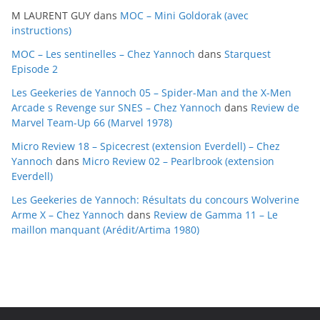
i
M LAURENT GUY
dans
MOC – Mini Goldorak (avec
v
instructions)
e
MOC – Les sentinelles – Chez Yannoch
dans
Starquest
s
Episode 2
Les Geekeries de Yannoch 05 – Spider-Man and the X-Men
Arcade s Revenge sur SNES – Chez Yannoch
dans
Review de
Marvel Team-Up 66 (Marvel 1978)
Micro Review 18 – Spicecrest (extension Everdell) – Chez
Yannoch
dans
Micro Review 02 – Pearlbrook (extension
Everdell)
Les Geekeries de Yannoch: Résultats du concours Wolverine
Arme X – Chez Yannoch
dans
Review de Gamma 11 – Le
maillon manquant (Arédit/Artima 1980)