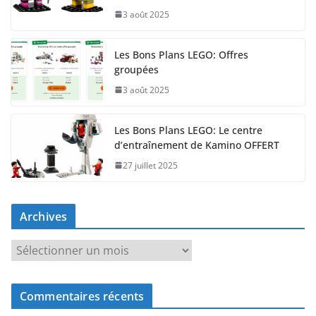
3 août 2025
Les Bons Plans LEGO: Offres
groupées
3 août 2025
Les Bons Plans LEGO: Le centre
d’entraînement de Kamino OFFERT
27 juillet 2025
Archives
A
r
c
Commentaires récents
h