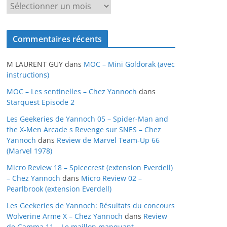
A
r
c
Commentaires récents
h
i
M LAURENT GUY
dans
MOC – Mini Goldorak (avec
v
instructions)
e
MOC – Les sentinelles – Chez Yannoch
dans
s
Starquest Episode 2
Les Geekeries de Yannoch 05 – Spider-Man and
the X-Men Arcade s Revenge sur SNES – Chez
Yannoch
dans
Review de Marvel Team-Up 66
(Marvel 1978)
Micro Review 18 – Spicecrest (extension Everdell)
– Chez Yannoch
dans
Micro Review 02 –
Pearlbrook (extension Everdell)
Les Geekeries de Yannoch: Résultats du concours
Wolverine Arme X – Chez Yannoch
dans
Review
de Gamma 11 – Le maillon manquant