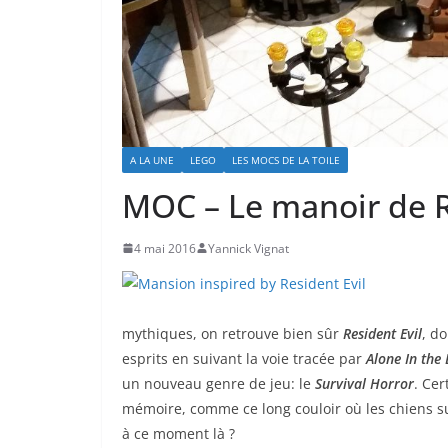
A LA UNE
LEGO
LES MOCS DE LA TOILE
MOC – Le manoir de R
4 mai 2016
Yannick Vignat
mythiques, on retrouve bien sûr
Resident Evil
, d
esprits en suivant la voie tracée par
Alone In the
un nouveau genre de jeu: le
Survival Horror
. Cer
mémoire, comme ce long couloir où les chiens s
à ce moment là ?