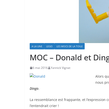
A LA UNE
LEGO
LES MOCS DE LA TOILE
MOC – Donald et Din
6 mai 2016
Yannick Vignat
Alors qu
nous pr
Dingo
.
La ressemblance est frappante, et l’expression 
l’entendrait crier !