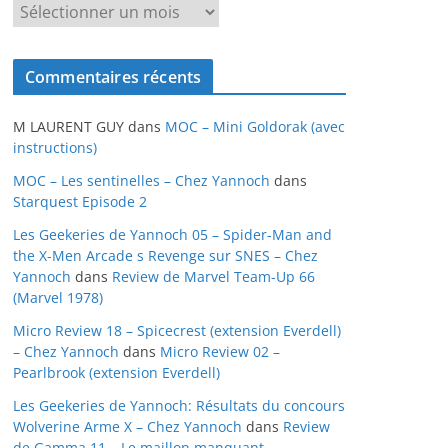
A
r
c
Commentaires récents
h
i
M LAURENT GUY
dans
MOC – Mini Goldorak (avec
v
instructions)
e
MOC – Les sentinelles – Chez Yannoch
dans
s
Starquest Episode 2
Les Geekeries de Yannoch 05 – Spider-Man and
the X-Men Arcade s Revenge sur SNES – Chez
Yannoch
dans
Review de Marvel Team-Up 66
(Marvel 1978)
Micro Review 18 – Spicecrest (extension Everdell)
– Chez Yannoch
dans
Micro Review 02 –
Pearlbrook (extension Everdell)
Les Geekeries de Yannoch: Résultats du concours
Wolverine Arme X – Chez Yannoch
dans
Review
de Gamma 11 – Le maillon manquant