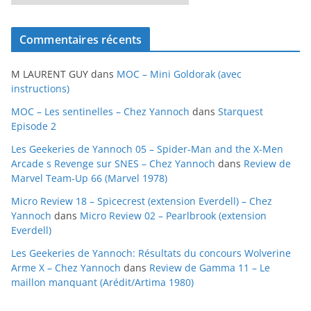
r
c
Commentaires récents
h
i
M LAURENT GUY
dans
MOC – Mini Goldorak (avec
v
instructions)
e
MOC – Les sentinelles – Chez Yannoch
dans
Starquest
s
Episode 2
Les Geekeries de Yannoch 05 – Spider-Man and the X-Men
Arcade s Revenge sur SNES – Chez Yannoch
dans
Review de
Marvel Team-Up 66 (Marvel 1978)
Micro Review 18 – Spicecrest (extension Everdell) – Chez
Yannoch
dans
Micro Review 02 – Pearlbrook (extension
Everdell)
Les Geekeries de Yannoch: Résultats du concours Wolverine
Arme X – Chez Yannoch
dans
Review de Gamma 11 – Le
maillon manquant (Arédit/Artima 1980)