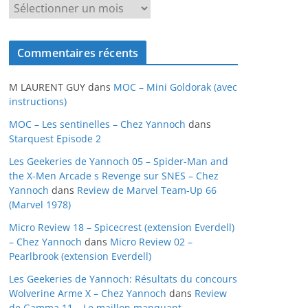
A
r
c
Commentaires récents
h
i
M LAURENT GUY
dans
MOC – Mini Goldorak (avec
v
instructions)
e
MOC – Les sentinelles – Chez Yannoch
dans
s
Starquest Episode 2
Les Geekeries de Yannoch 05 – Spider-Man and
the X-Men Arcade s Revenge sur SNES – Chez
Yannoch
dans
Review de Marvel Team-Up 66
(Marvel 1978)
Micro Review 18 – Spicecrest (extension Everdell)
– Chez Yannoch
dans
Micro Review 02 –
Pearlbrook (extension Everdell)
Les Geekeries de Yannoch: Résultats du concours
Wolverine Arme X – Chez Yannoch
dans
Review
de Gamma 11 – Le maillon manquant