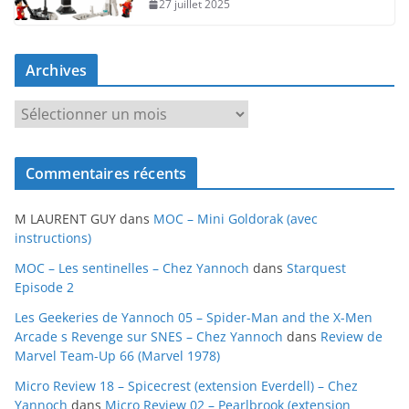
27 juillet 2025
Archives
A
r
c
Commentaires récents
h
i
M LAURENT GUY
dans
MOC – Mini Goldorak (avec
v
instructions)
e
MOC – Les sentinelles – Chez Yannoch
dans
Starquest
s
Episode 2
Les Geekeries de Yannoch 05 – Spider-Man and the X-Men
Arcade s Revenge sur SNES – Chez Yannoch
dans
Review de
Marvel Team-Up 66 (Marvel 1978)
Micro Review 18 – Spicecrest (extension Everdell) – Chez
Yannoch
dans
Micro Review 02 – Pearlbrook (extension