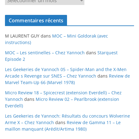
r
c
Commentaires récents
h
i
M LAURENT GUY
dans
MOC – Mini Goldorak (avec
v
instructions)
e
MOC – Les sentinelles – Chez Yannoch
dans
Starquest
s
Episode 2
Les Geekeries de Yannoch 05 – Spider-Man and the X-Men
Arcade s Revenge sur SNES – Chez Yannoch
dans
Review de
Marvel Team-Up 66 (Marvel 1978)
Micro Review 18 – Spicecrest (extension Everdell) – Chez
Yannoch
dans
Micro Review 02 – Pearlbrook (extension
Everdell)
Les Geekeries de Yannoch: Résultats du concours Wolverine
Arme X – Chez Yannoch
dans
Review de Gamma 11 – Le
maillon manquant (Arédit/Artima 1980)