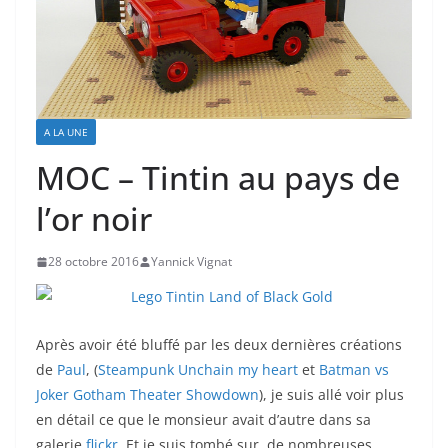
A LA UNE
MOC – Tintin au pays de
l’or noir
28 octobre 2016
Yannick Vignat
Après avoir été bluffé par les deux dernières créations
de
Paul
, (
Steampunk Unchain my heart
et
Batman vs
Joker Gotham Theater Showdown
), je suis allé voir plus
en détail ce que le monsieur avait d’autre dans sa
galerie
flickr
. Et je suis tombé sur de nombreuses