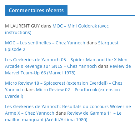
c
Commentaires récents
h
i
M LAURENT GUY
dans
MOC – Mini Goldorak (avec
v
instructions)
e
MOC – Les sentinelles – Chez Yannoch
dans
Starquest
s
Episode 2
Les Geekeries de Yannoch 05 – Spider-Man and the X-Men
Arcade s Revenge sur SNES – Chez Yannoch
dans
Review de
Marvel Team-Up 66 (Marvel 1978)
Micro Review 18 – Spicecrest (extension Everdell) – Chez
Yannoch
dans
Micro Review 02 – Pearlbrook (extension
Everdell)
Les Geekeries de Yannoch: Résultats du concours Wolverine
Arme X – Chez Yannoch
dans
Review de Gamma 11 – Le
maillon manquant (Arédit/Artima 1980)