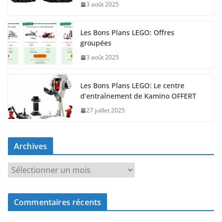
3 août 2025
Les Bons Plans LEGO: Offres
groupées
3 août 2025
Les Bons Plans LEGO: Le centre
d’entraînement de Kamino OFFERT
27 juillet 2025
Archives
A
r
c
Commentaires récents
h
i