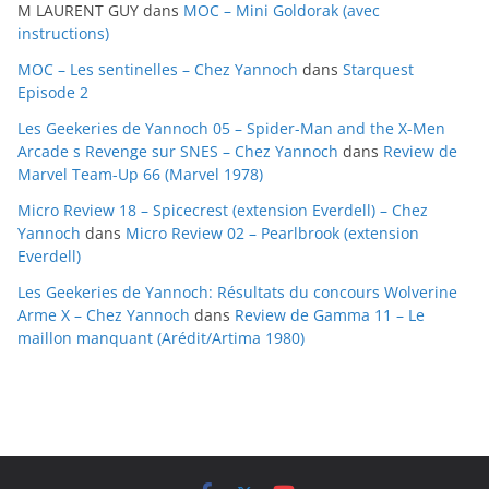
M LAURENT GUY
dans
MOC – Mini Goldorak (avec
v
instructions)
e
MOC – Les sentinelles – Chez Yannoch
dans
Starquest
s
Episode 2
Les Geekeries de Yannoch 05 – Spider-Man and the X-Men
Arcade s Revenge sur SNES – Chez Yannoch
dans
Review de
Marvel Team-Up 66 (Marvel 1978)
Micro Review 18 – Spicecrest (extension Everdell) – Chez
Yannoch
dans
Micro Review 02 – Pearlbrook (extension
Everdell)
Les Geekeries de Yannoch: Résultats du concours Wolverine
Arme X – Chez Yannoch
dans
Review de Gamma 11 – Le
maillon manquant (Arédit/Artima 1980)