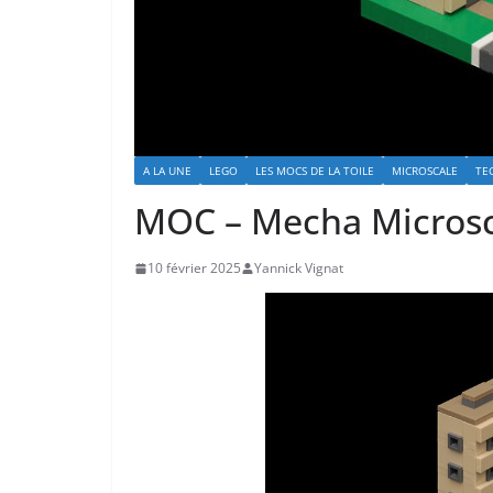
A LA UNE
LEGO
LES MOCS DE LA TOILE
MICROSCALE
TE
MOC – Mecha Microsc
10 février 2025
Yannick Vignat