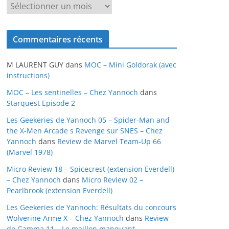
A
r
c
Commentaires récents
h
i
M LAURENT GUY
dans
MOC – Mini Goldorak (avec
v
instructions)
e
MOC – Les sentinelles – Chez Yannoch
dans
s
Starquest Episode 2
Les Geekeries de Yannoch 05 – Spider-Man and
the X-Men Arcade s Revenge sur SNES – Chez
Yannoch
dans
Review de Marvel Team-Up 66
(Marvel 1978)
Micro Review 18 – Spicecrest (extension Everdell)
– Chez Yannoch
dans
Micro Review 02 –
Pearlbrook (extension Everdell)
Les Geekeries de Yannoch: Résultats du concours
Wolverine Arme X – Chez Yannoch
dans
Review
de Gamma 11 – Le maillon manquant