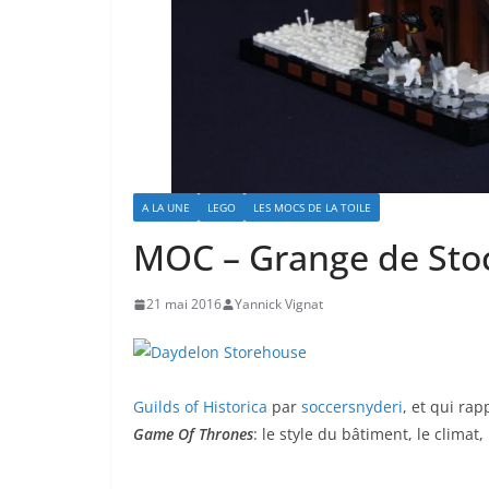
A LA UNE
LEGO
LES MOCS DE LA TOILE
MOC – Grange de Sto
21 mai 2016
Yannick Vignat
Guilds of Historica
par
soccersnyderi
, et qui ra
Game Of Thrones
: le style du bâtiment, le climat,