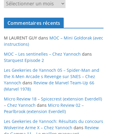
A
r
c
Commentaires récents
h
i
M LAURENT GUY
dans
MOC – Mini Goldorak (avec
v
instructions)
e
MOC – Les sentinelles – Chez Yannoch
dans
s
Starquest Episode 2
Les Geekeries de Yannoch 05 – Spider-Man and
the X-Men Arcade s Revenge sur SNES – Chez
Yannoch
dans
Review de Marvel Team-Up 66
(Marvel 1978)
Micro Review 18 – Spicecrest (extension Everdell)
– Chez Yannoch
dans
Micro Review 02 –
Pearlbrook (extension Everdell)
Les Geekeries de Yannoch: Résultats du concours
Wolverine Arme X – Chez Yannoch
dans
Review
de Gamma 11 – Le maillon manquant