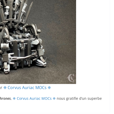
ar
❈ Corvus Auriac MOCs ❈
hrones
,
❈ Corvus Auriac MOCs ❈
nous gratifie d’un superbe