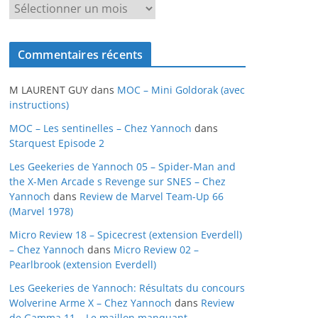
A
r
c
Commentaires récents
h
i
M LAURENT GUY
dans
MOC – Mini Goldorak (avec
v
instructions)
e
MOC – Les sentinelles – Chez Yannoch
dans
s
Starquest Episode 2
Les Geekeries de Yannoch 05 – Spider-Man and
the X-Men Arcade s Revenge sur SNES – Chez
Yannoch
dans
Review de Marvel Team-Up 66
(Marvel 1978)
Micro Review 18 – Spicecrest (extension Everdell)
– Chez Yannoch
dans
Micro Review 02 –
Pearlbrook (extension Everdell)
Les Geekeries de Yannoch: Résultats du concours
Wolverine Arme X – Chez Yannoch
dans
Review
de Gamma 11 – Le maillon manquant