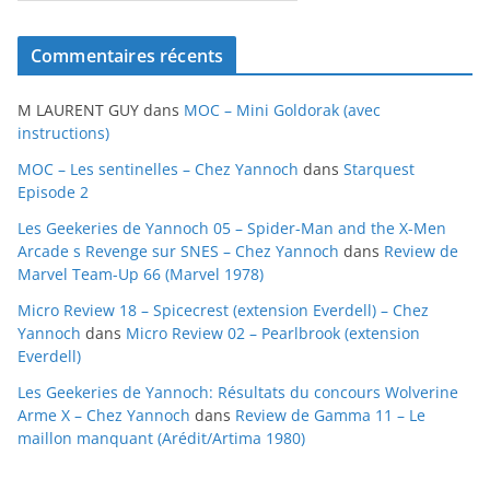
r
c
Commentaires récents
h
i
M LAURENT GUY
dans
MOC – Mini Goldorak (avec
v
instructions)
e
MOC – Les sentinelles – Chez Yannoch
dans
Starquest
s
Episode 2
Les Geekeries de Yannoch 05 – Spider-Man and the X-Men
Arcade s Revenge sur SNES – Chez Yannoch
dans
Review de
Marvel Team-Up 66 (Marvel 1978)
Micro Review 18 – Spicecrest (extension Everdell) – Chez
Yannoch
dans
Micro Review 02 – Pearlbrook (extension
Everdell)
Les Geekeries de Yannoch: Résultats du concours Wolverine
Arme X – Chez Yannoch
dans
Review de Gamma 11 – Le
maillon manquant (Arédit/Artima 1980)