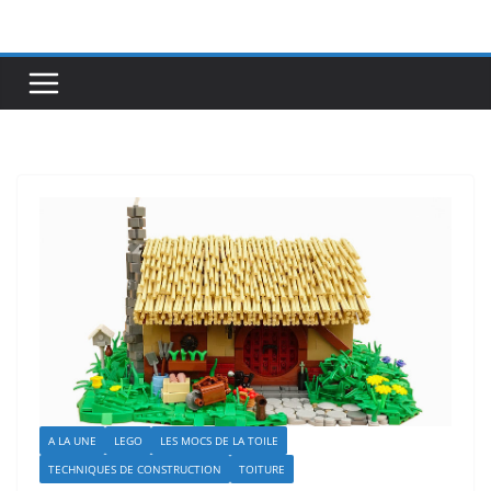
Passer
au
contenu
A LA UNE
LEGO
LES MOCS DE LA TOILE
TECHNIQUES DE CONSTRUCTION
TOITURE