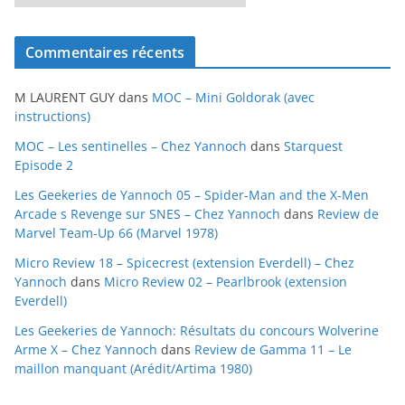
r
c
Commentaires récents
h
i
M LAURENT GUY
dans
MOC – Mini Goldorak (avec
v
instructions)
e
MOC – Les sentinelles – Chez Yannoch
dans
Starquest
s
Episode 2
Les Geekeries de Yannoch 05 – Spider-Man and the X-Men
Arcade s Revenge sur SNES – Chez Yannoch
dans
Review de
Marvel Team-Up 66 (Marvel 1978)
Micro Review 18 – Spicecrest (extension Everdell) – Chez
Yannoch
dans
Micro Review 02 – Pearlbrook (extension
Everdell)
Les Geekeries de Yannoch: Résultats du concours Wolverine
Arme X – Chez Yannoch
dans
Review de Gamma 11 – Le
maillon manquant (Arédit/Artima 1980)