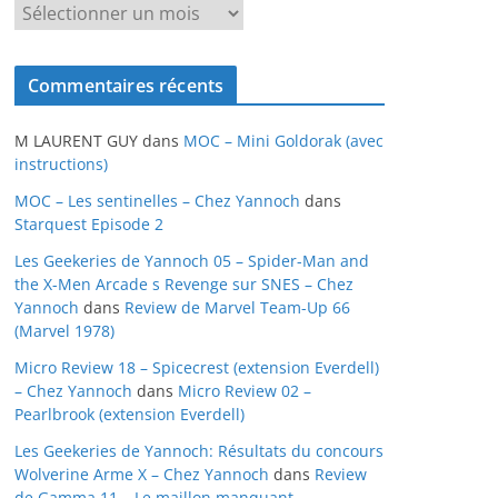
A
r
c
Commentaires récents
h
i
M LAURENT GUY
dans
MOC – Mini Goldorak (avec
v
instructions)
e
MOC – Les sentinelles – Chez Yannoch
dans
s
Starquest Episode 2
Les Geekeries de Yannoch 05 – Spider-Man and
the X-Men Arcade s Revenge sur SNES – Chez
Yannoch
dans
Review de Marvel Team-Up 66
(Marvel 1978)
Micro Review 18 – Spicecrest (extension Everdell)
– Chez Yannoch
dans
Micro Review 02 –
Pearlbrook (extension Everdell)
Les Geekeries de Yannoch: Résultats du concours
Wolverine Arme X – Chez Yannoch
dans
Review
de Gamma 11 – Le maillon manquant