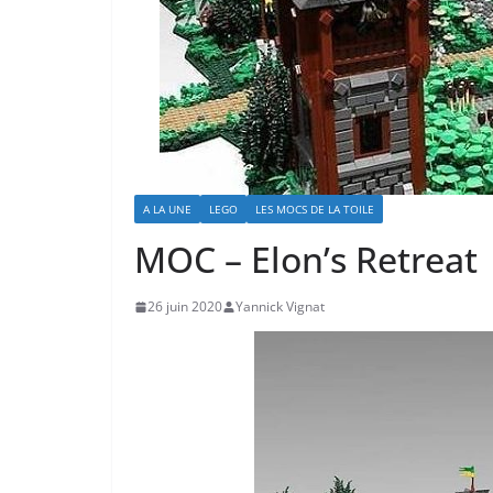
A LA UNE
LEGO
LES MOCS DE LA TOILE
MOC – Elon’s Retreat
26 juin 2020
Yannick Vignat