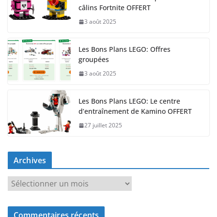
câlins Fortnite OFFERT
3 août 2025
Les Bons Plans LEGO: Offres
groupées
3 août 2025
Les Bons Plans LEGO: Le centre
d’entraînement de Kamino OFFERT
27 juillet 2025
Archives
A
r
c
Commentaires récents