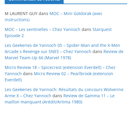
h
i
M LAURENT GUY
dans
MOC – Mini Goldorak (avec
v
instructions)
e
MOC – Les sentinelles – Chez Yannoch
dans
Starquest
s
Episode 2
Les Geekeries de Yannoch 05 – Spider-Man and the X-Men
Arcade s Revenge sur SNES – Chez Yannoch
dans
Review de
Marvel Team-Up 66 (Marvel 1978)
Micro Review 18 – Spicecrest (extension Everdell) – Chez
Yannoch
dans
Micro Review 02 – Pearlbrook (extension
Everdell)
Les Geekeries de Yannoch: Résultats du concours Wolverine
Arme X – Chez Yannoch
dans
Review de Gamma 11 – Le
maillon manquant (Arédit/Artima 1980)