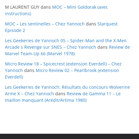
i
M LAURENT GUY
dans
MOC – Mini Goldorak (avec
v
instructions)
e
MOC – Les sentinelles – Chez Yannoch
dans
Starquest
s
Episode 2
Les Geekeries de Yannoch 05 – Spider-Man and the X-Men
Arcade s Revenge sur SNES – Chez Yannoch
dans
Review de
Marvel Team-Up 66 (Marvel 1978)
Micro Review 18 – Spicecrest (extension Everdell) – Chez
Yannoch
dans
Micro Review 02 – Pearlbrook (extension
Everdell)
Les Geekeries de Yannoch: Résultats du concours Wolverine
Arme X – Chez Yannoch
dans
Review de Gamma 11 – Le
maillon manquant (Arédit/Artima 1980)