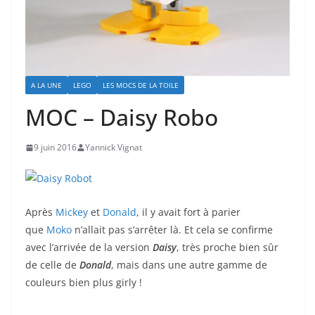
A LA UNE
LEGO
LES MOCS DE LA TOILE
MOC – Daisy Robo
9 juin 2016
Yannick Vignat
Après
Mickey
et
Donald
, il y avait fort à parier
que
Moko
n’allait pas s’arrêter là. Et cela se confirme
avec l’arrivée de la version
Daisy
, très proche bien sûr
de celle de
Donald
, mais dans une autre gamme de
couleurs bien plus girly !