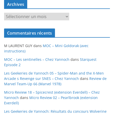
Archives
A
r
c
Commentaires récents
h
i
M LAURENT GUY
dans
MOC – Mini Goldorak (avec
v
instructions)
e
MOC – Les sentinelles – Chez Yannoch
dans
Starquest
s
Episode 2
Les Geekeries de Yannoch 05 – Spider-Man and the X-Men
Arcade s Revenge sur SNES – Chez Yannoch
dans
Review de
Marvel Team-Up 66 (Marvel 1978)
Micro Review 18 – Spicecrest (extension Everdell) – Chez
Yannoch
dans
Micro Review 02 – Pearlbrook (extension
Everdell)
Les Geekeries de Yannoch: Résultats du concours Wolverine