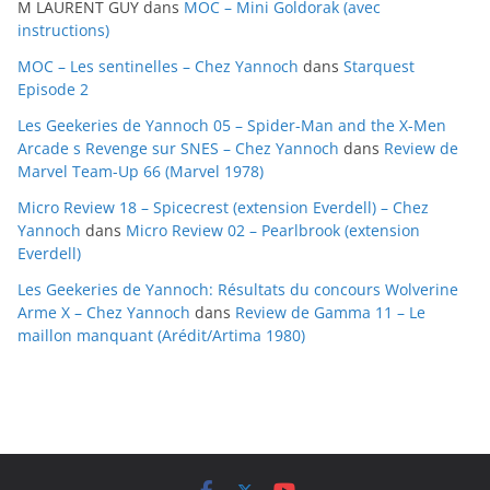
M LAURENT GUY
dans
MOC – Mini Goldorak (avec
v
instructions)
e
MOC – Les sentinelles – Chez Yannoch
dans
Starquest
s
Episode 2
Les Geekeries de Yannoch 05 – Spider-Man and the X-Men
Arcade s Revenge sur SNES – Chez Yannoch
dans
Review de
Marvel Team-Up 66 (Marvel 1978)
Micro Review 18 – Spicecrest (extension Everdell) – Chez
Yannoch
dans
Micro Review 02 – Pearlbrook (extension
Everdell)
Les Geekeries de Yannoch: Résultats du concours Wolverine
Arme X – Chez Yannoch
dans
Review de Gamma 11 – Le
maillon manquant (Arédit/Artima 1980)