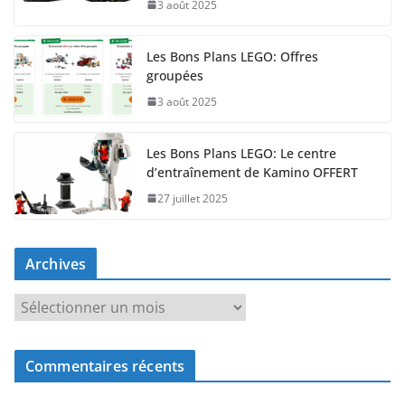
3 août 2025
Les Bons Plans LEGO: Offres
groupées
3 août 2025
Les Bons Plans LEGO: Le centre
d’entraînement de Kamino OFFERT
27 juillet 2025
Archives
A
r
c
Commentaires récents
h
i