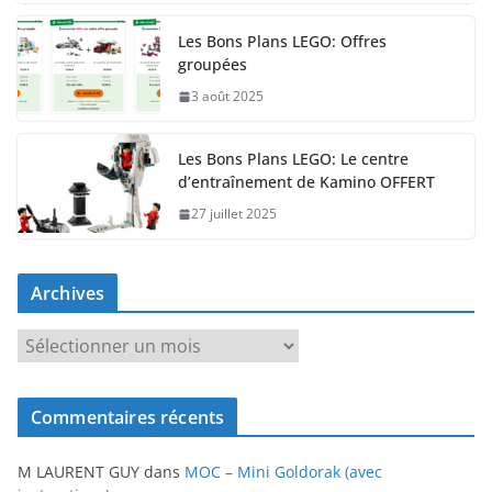
Les Bons Plans LEGO: Offres
groupées
3 août 2025
Les Bons Plans LEGO: Le centre
d’entraînement de Kamino OFFERT
27 juillet 2025
Archives
A
r
c
Commentaires récents
h
i
M LAURENT GUY
dans
MOC – Mini Goldorak (avec
v