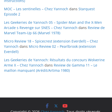
instructions)
e
MOC – Les sentinelles – Chez Yannoch
dans
Starquest
s
Episode 2
Les Geekeries de Yannoch 05 – Spider-Man and the X-Men
Arcade s Revenge sur SNES – Chez Yannoch
dans
Review de
Marvel Team-Up 66 (Marvel 1978)
Micro Review 18 – Spicecrest (extension Everdell) – Chez
Yannoch
dans
Micro Review 02 – Pearlbrook (extension
Everdell)
Les Geekeries de Yannoch: Résultats du concours Wolverine
Arme X – Chez Yannoch
dans
Review de Gamma 11 – Le
maillon manquant (Arédit/Artima 1980)
Copyright © 2026
Chez Yannoch
. Tous droits réservés.