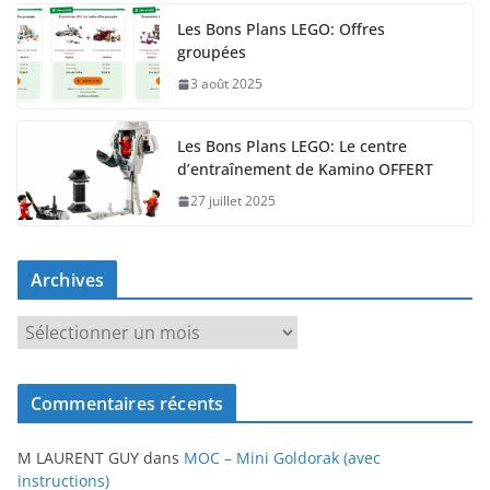
Les Bons Plans LEGO: Offres
groupées
3 août 2025
Les Bons Plans LEGO: Le centre
d’entraînement de Kamino OFFERT
27 juillet 2025
Archives
A
r
c
Commentaires récents
h
i
M LAURENT GUY
dans
MOC – Mini Goldorak (avec
v
instructions)