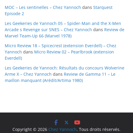
e
MOC – Les sentinelles – Chez Yannoch
dans
Starquest
s
Episode 2
Les Geekeries de Yannoch 05 – Spider-Man and the X-Men
Arcade s Revenge sur SNES – Chez Yannoch
dans
Review de
Marvel Team-Up 66 (Marvel 1978)
Micro Review 18 – Spicecrest (extension Everdell) – Chez
Yannoch
dans
Micro Review 02 – Pearlbrook (extension
Everdell)
Les Geekeries de Yannoch: Résultats du concours Wolverine
Arme X – Chez Yannoch
dans
Review de Gamma 11 – Le
maillon manquant (Arédit/Artima 1980)
Copyright © 2026
Chez Yannoch
. Tous droits réservés.