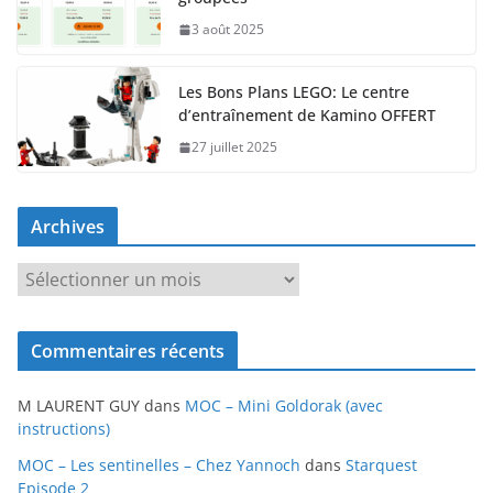
3 août 2025
Les Bons Plans LEGO: Le centre
d’entraînement de Kamino OFFERT
27 juillet 2025
Archives
A
r
c
Commentaires récents
h
i
M LAURENT GUY
dans
MOC – Mini Goldorak (avec
v
instructions)
e
MOC – Les sentinelles – Chez Yannoch
dans
Starquest
s
Episode 2