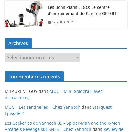
Les Bons Plans LEGO: Le centre
d’entraînement de Kamino OFFERT
27 juillet 2025
Archives
A
r
c
Commentaires récents
h
i
M LAURENT GUY
dans
MOC – Mini Goldorak (avec
v
instructions)
e
MOC – Les sentinelles – Chez Yannoch
dans
Starquest
s
Episode 2
Les Geekeries de Yannoch 05 – Spider-Man and the X-Men
Arcade s Revenge sur SNES – Chez Yannoch
dans
Review de