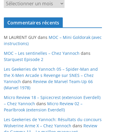
A
r
c
Commentaires récents
h
i
M LAURENT GUY
dans
MOC – Mini Goldorak (avec
v
instructions)
e
MOC – Les sentinelles – Chez Yannoch
dans
s
Starquest Episode 2
Les Geekeries de Yannoch 05 – Spider-Man and
the X-Men Arcade s Revenge sur SNES – Chez
Yannoch
dans
Review de Marvel Team-Up 66
(Marvel 1978)
Micro Review 18 – Spicecrest (extension Everdell)
– Chez Yannoch
dans
Micro Review 02 –
Pearlbrook (extension Everdell)
Les Geekeries de Yannoch: Résultats du concours
Wolverine Arme X – Chez Yannoch
dans
Review
de Gamma 11 – Le maillon manquant