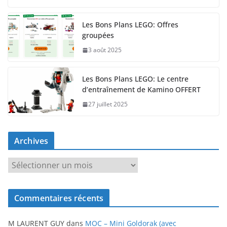
Les Bons Plans LEGO: Offres
groupées
3 août 2025
Les Bons Plans LEGO: Le centre
d’entraînement de Kamino OFFERT
27 juillet 2025
Archives
A
r
c
Commentaires récents
h
i
M LAURENT GUY
dans
MOC – Mini Goldorak (avec
v