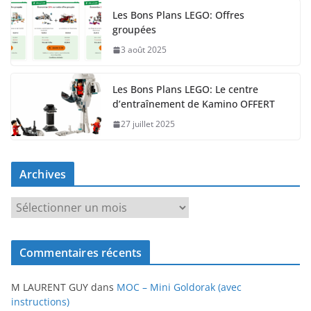
Les Bons Plans LEGO: Offres
groupées
3 août 2025
Les Bons Plans LEGO: Le centre
d’entraînement de Kamino OFFERT
27 juillet 2025
Archives
A
r
c
Commentaires récents
h
i
M LAURENT GUY
dans
MOC – Mini Goldorak (avec
v
instructions)
e