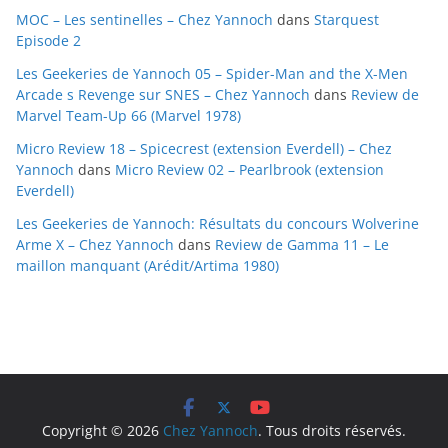
MOC – Les sentinelles – Chez Yannoch
dans
Starquest
s
Episode 2
Les Geekeries de Yannoch 05 – Spider-Man and the X-Men
Arcade s Revenge sur SNES – Chez Yannoch
dans
Review de
Marvel Team-Up 66 (Marvel 1978)
Micro Review 18 – Spicecrest (extension Everdell) – Chez
Yannoch
dans
Micro Review 02 – Pearlbrook (extension
Everdell)
Les Geekeries de Yannoch: Résultats du concours Wolverine
Arme X – Chez Yannoch
dans
Review de Gamma 11 – Le
maillon manquant (Arédit/Artima 1980)
Copyright © 2026
Chez Yannoch
. Tous droits réservés.