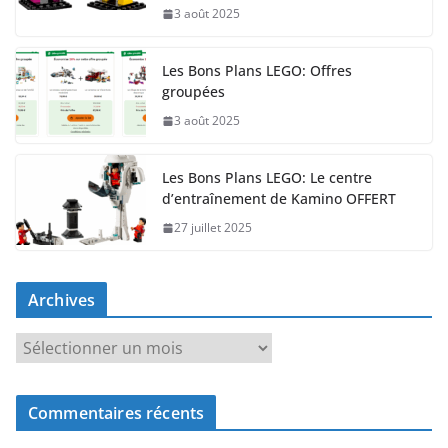
3 août 2025
Les Bons Plans LEGO: Offres
groupées
3 août 2025
Les Bons Plans LEGO: Le centre
d’entraînement de Kamino OFFERT
27 juillet 2025
Archives
A
r
c
Commentaires récents
h
i