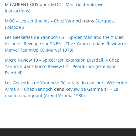
M LAURENT GUY
dans
MOC – Mini Goldorak (avec
v
instructions)
e
MOC – Les sentinelles – Chez Yannoch
dans
Starquest
s
Episode 2
Les Geekeries de Yannoch 05 – Spider-Man and the X-Men
Arcade s Revenge sur SNES – Chez Yannoch
dans
Review de
Marvel Team-Up 66 (Marvel 1978)
Micro Review 18 – Spicecrest (extension Everdell) – Chez
Yannoch
dans
Micro Review 02 – Pearlbrook (extension
Everdell)
Les Geekeries de Yannoch: Résultats du concours Wolverine
Arme X – Chez Yannoch
dans
Review de Gamma 11 – Le
maillon manquant (Arédit/Artima 1980)