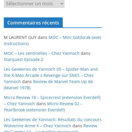
A
r
c
Commentaires récents
h
i
M LAURENT GUY
dans
MOC – Mini Goldorak (avec
v
instructions)
e
MOC – Les sentinelles – Chez Yannoch
dans
s
Starquest Episode 2
Les Geekeries de Yannoch 05 – Spider-Man and
the X-Men Arcade s Revenge sur SNES – Chez
Yannoch
dans
Review de Marvel Team-Up 66
(Marvel 1978)
Micro Review 18 – Spicecrest (extension Everdell)
– Chez Yannoch
dans
Micro Review 02 –
Pearlbrook (extension Everdell)
Les Geekeries de Yannoch: Résultats du concours
Wolverine Arme X – Chez Yannoch
dans
Review
de Gamma 11 – Le maillon manquant