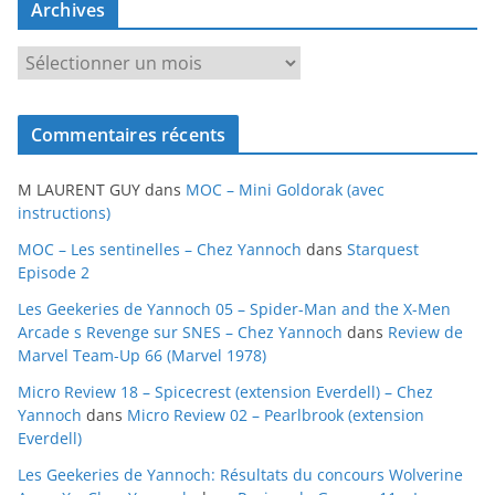
Archives
A
r
c
Commentaires récents
h
i
M LAURENT GUY
dans
MOC – Mini Goldorak (avec
v
instructions)
e
MOC – Les sentinelles – Chez Yannoch
dans
Starquest
s
Episode 2
Les Geekeries de Yannoch 05 – Spider-Man and the X-Men
Arcade s Revenge sur SNES – Chez Yannoch
dans
Review de
Marvel Team-Up 66 (Marvel 1978)
Micro Review 18 – Spicecrest (extension Everdell) – Chez
Yannoch
dans
Micro Review 02 – Pearlbrook (extension
Everdell)
Les Geekeries de Yannoch: Résultats du concours Wolverine