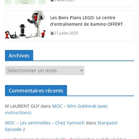
Les Bons Plans LEGO: Le centre
d’entraînement de Kamino OFFERT
27 juillet 2025
Archives
A
r
c
Commentaires récents
h
i
M LAURENT GUY
dans
MOC – Mini Goldorak (avec
v
instructions)
e
MOC – Les sentinelles – Chez Yannoch
dans
Starquest
s
Episode 2