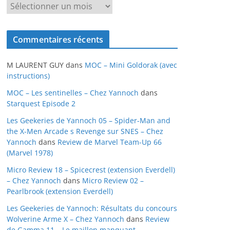
A
r
c
Commentaires récents
h
i
M LAURENT GUY
dans
MOC – Mini Goldorak (avec
v
instructions)
e
MOC – Les sentinelles – Chez Yannoch
dans
s
Starquest Episode 2
Les Geekeries de Yannoch 05 – Spider-Man and
the X-Men Arcade s Revenge sur SNES – Chez
Yannoch
dans
Review de Marvel Team-Up 66
(Marvel 1978)
Micro Review 18 – Spicecrest (extension Everdell)
– Chez Yannoch
dans
Micro Review 02 –
Pearlbrook (extension Everdell)
Les Geekeries de Yannoch: Résultats du concours
Wolverine Arme X – Chez Yannoch
dans
Review
de Gamma 11 – Le maillon manquant