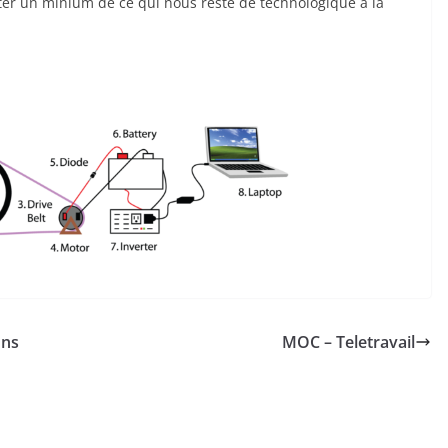
fiter un minium de ce qui nous reste de technologique à la
ons
MOC – Teletravail