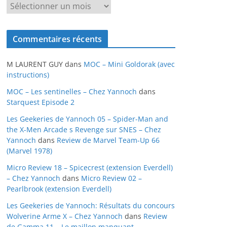
A
r
c
Commentaires récents
h
i
M LAURENT GUY
dans
MOC – Mini Goldorak (avec
v
instructions)
e
MOC – Les sentinelles – Chez Yannoch
dans
s
Starquest Episode 2
Les Geekeries de Yannoch 05 – Spider-Man and
the X-Men Arcade s Revenge sur SNES – Chez
Yannoch
dans
Review de Marvel Team-Up 66
(Marvel 1978)
Micro Review 18 – Spicecrest (extension Everdell)
– Chez Yannoch
dans
Micro Review 02 –
Pearlbrook (extension Everdell)
Les Geekeries de Yannoch: Résultats du concours
Wolverine Arme X – Chez Yannoch
dans
Review
de Gamma 11 – Le maillon manquant