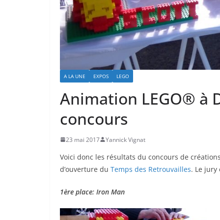
A LA UNE
EXPOS
LEGO
Animation LEGO® à D
concours
23 mai 2017
Yannick Vignat
Voici donc les résultats du concours de création
d’ouverture du
Temps des Retrouvailles
. Le jur
1ère place: Iron Man