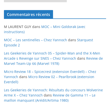
r
c
Commentaires récents
h
i
M LAURENT GUY
dans
MOC – Mini Goldorak (avec
v
instructions)
e
MOC – Les sentinelles – Chez Yannoch
dans
Starquest
s
Episode 2
Les Geekeries de Yannoch 05 – Spider-Man and the X-Men
Arcade s Revenge sur SNES – Chez Yannoch
dans
Review de
Marvel Team-Up 66 (Marvel 1978)
Micro Review 18 – Spicecrest (extension Everdell) – Chez
Yannoch
dans
Micro Review 02 – Pearlbrook (extension
Everdell)
Les Geekeries de Yannoch: Résultats du concours Wolverine
Arme X – Chez Yannoch
dans
Review de Gamma 11 – Le
maillon manquant (Arédit/Artima 1980)