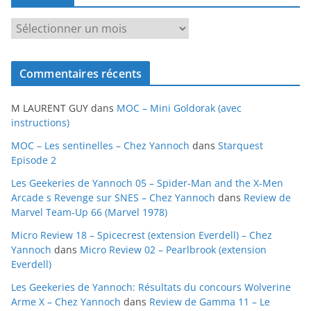
A
r
c
Commentaires récents
h
i
M LAURENT GUY
dans
MOC – Mini Goldorak (avec
v
instructions)
e
MOC – Les sentinelles – Chez Yannoch
dans
Starquest
s
Episode 2
Les Geekeries de Yannoch 05 – Spider-Man and the X-Men
Arcade s Revenge sur SNES – Chez Yannoch
dans
Review de
Marvel Team-Up 66 (Marvel 1978)
Micro Review 18 – Spicecrest (extension Everdell) – Chez
Yannoch
dans
Micro Review 02 – Pearlbrook (extension
Everdell)
Les Geekeries de Yannoch: Résultats du concours Wolverine
Arme X – Chez Yannoch
dans
Review de Gamma 11 – Le