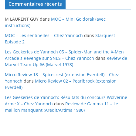
Commentaires récents
h
i
M LAURENT GUY
dans
MOC – Mini Goldorak (avec
v
instructions)
e
MOC – Les sentinelles – Chez Yannoch
dans
Starquest
s
Episode 2
Les Geekeries de Yannoch 05 – Spider-Man and the X-Men
Arcade s Revenge sur SNES – Chez Yannoch
dans
Review de
Marvel Team-Up 66 (Marvel 1978)
Micro Review 18 – Spicecrest (extension Everdell) – Chez
Yannoch
dans
Micro Review 02 – Pearlbrook (extension
Everdell)
Les Geekeries de Yannoch: Résultats du concours Wolverine
Arme X – Chez Yannoch
dans
Review de Gamma 11 – Le
maillon manquant (Arédit/Artima 1980)