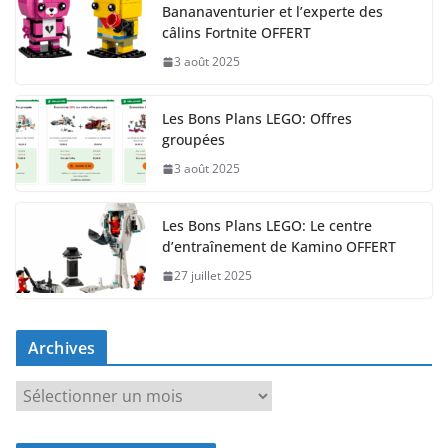
Bananaventurier et l’experte des
câlins Fortnite OFFERT
3 août 2025
Les Bons Plans LEGO: Offres
groupées
3 août 2025
Les Bons Plans LEGO: Le centre
d’entraînement de Kamino OFFERT
27 juillet 2025
Archives
A
r
c