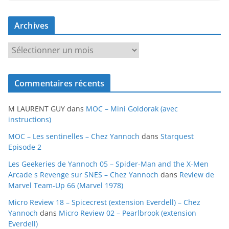
Archives
A
r
c
Commentaires récents
h
i
M LAURENT GUY
dans
MOC – Mini Goldorak (avec
v
instructions)
e
MOC – Les sentinelles – Chez Yannoch
dans
Starquest
s
Episode 2
Les Geekeries de Yannoch 05 – Spider-Man and the X-Men
Arcade s Revenge sur SNES – Chez Yannoch
dans
Review de
Marvel Team-Up 66 (Marvel 1978)
Micro Review 18 – Spicecrest (extension Everdell) – Chez
Yannoch
dans
Micro Review 02 – Pearlbrook (extension
Everdell)