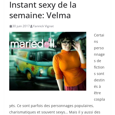
Instant sexy de la
semaine: Velma
30 juin 2017
Yannick Vignat
Certai
ns
perso
nnage
s de
fiction
s sont
destin
és à
être
cospla
yés. Ce sont parfois des personnages populaires,
charismatiques et souvent sexys… Mais il y aussi des