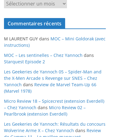
A
r
c
Commentaires récents
h
i
M LAURENT GUY
dans
MOC – Mini Goldorak (avec
v
instructions)
e
MOC – Les sentinelles – Chez Yannoch
dans
s
Starquest Episode 2
Les Geekeries de Yannoch 05 – Spider-Man and
the X-Men Arcade s Revenge sur SNES – Chez
Yannoch
dans
Review de Marvel Team-Up 66
(Marvel 1978)
Micro Review 18 – Spicecrest (extension Everdell)
– Chez Yannoch
dans
Micro Review 02 –
Pearlbrook (extension Everdell)
Les Geekeries de Yannoch: Résultats du concours
Wolverine Arme X – Chez Yannoch
dans
Review
de Gamma 11 – Le maillon manquant