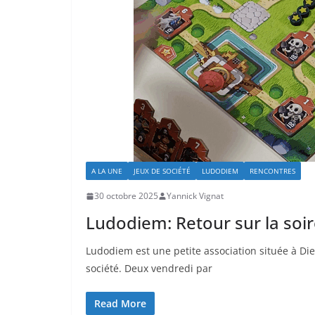
A LA UNE
JEUX DE SOCIÉTÉ
LUDODIEM
RENCONTRES
30 octobre 2025
Yannick Vignat
Ludodiem: Retour sur la soi
Ludodiem est une petite association située à Die
société. Deux vendredi par
Read More