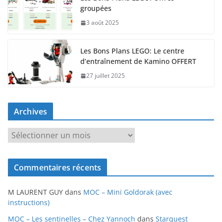
groupées
3 août 2025
Les Bons Plans LEGO: Le centre
d’entraînement de Kamino OFFERT
27 juillet 2025
Archives
A
r
c
Commentaires récents
h
i
M LAURENT GUY
dans
MOC – Mini Goldorak (avec
v
instructions)
e
MOC – Les sentinelles – Chez Yannoch
dans
Starquest
s