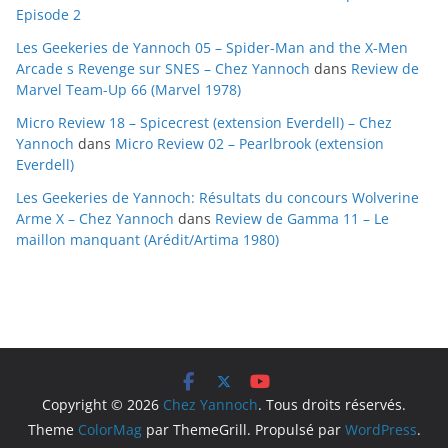
Episode 2
Les Geekeries de Yannoch 05 – Spider-Man and the X-Men
Arcade s Revenge sur SNES – Chez Yannoch
dans
Review de
Marvel Team-Up 66 (Marvel 1978)
Micro Review 18 – Spicecrest (extension Everdell) – Chez
Yannoch
dans
Micro Review 02 – Pearlbrook (extension
Everdell)
Les Geekeries de Yannoch: Résultats du concours Wolverine
Arme X – Chez Yannoch
dans
Review de Gamma 11 – Le
maillon manquant (Arédit/Artima 1980)
Copyright © 2026
Chez Yannoch
. Tous droits réservés.
Theme
ColorMag
par ThemeGrill. Propulsé par
WordPress
.