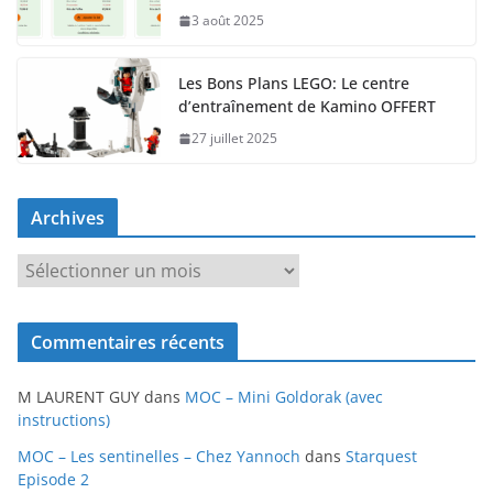
3 août 2025
Les Bons Plans LEGO: Le centre
d’entraînement de Kamino OFFERT
27 juillet 2025
Archives
A
r
c
Commentaires récents
h
i
M LAURENT GUY
dans
MOC – Mini Goldorak (avec
v
instructions)
e
MOC – Les sentinelles – Chez Yannoch
dans
Starquest
s
Episode 2