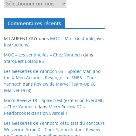
A
r
c
Commentaires récents
h
i
M LAURENT GUY
dans
MOC – Mini Goldorak (avec
v
instructions)
e
MOC – Les sentinelles – Chez Yannoch
dans
s
Starquest Episode 2
Les Geekeries de Yannoch 05 – Spider-Man and
the X-Men Arcade s Revenge sur SNES – Chez
Yannoch
dans
Review de Marvel Team-Up 66
(Marvel 1978)
Micro Review 18 – Spicecrest (extension Everdell)
– Chez Yannoch
dans
Micro Review 02 –
Pearlbrook (extension Everdell)
Les Geekeries de Yannoch: Résultats du concours
Wolverine Arme X – Chez Yannoch
dans
Review
de Gamma 11 – Le maillon manquant