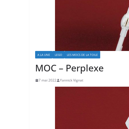
A LA UNE
LEGO
LES MOCS DE LA TOILE
MOC – Perplexe
7 mai 2022
Yannick Vignat