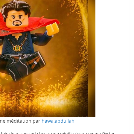
ine méditation par
hawa.abdullah_
parfois de pas grand chose: une minifig
Lego
, comme
Doctor