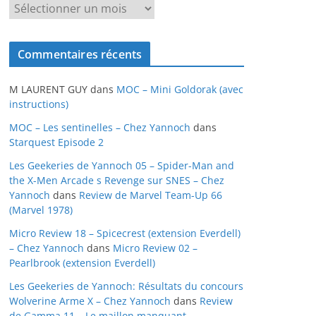
A
r
c
Commentaires récents
h
i
M LAURENT GUY
dans
MOC – Mini Goldorak (avec
v
instructions)
e
MOC – Les sentinelles – Chez Yannoch
dans
s
Starquest Episode 2
Les Geekeries de Yannoch 05 – Spider-Man and
the X-Men Arcade s Revenge sur SNES – Chez
Yannoch
dans
Review de Marvel Team-Up 66
(Marvel 1978)
Micro Review 18 – Spicecrest (extension Everdell)
– Chez Yannoch
dans
Micro Review 02 –
Pearlbrook (extension Everdell)
Les Geekeries de Yannoch: Résultats du concours
Wolverine Arme X – Chez Yannoch
dans
Review
de Gamma 11 – Le maillon manquant